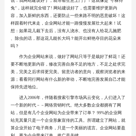
说：我网站建设好了，就等着生意上门了！这就像是”守株待
兔“，这样就完全错了! 网站建设好了，也需要维护更新内
容，加入新鲜的东西，还要防止一些来路不明的恶意破坏！这
样跟着时代来走，企业网站才能一路慢慢发展壮大起来！试
想：如果花儿栽下去后，没有人浇水、也没有人给花儿施肥
、除虫的话，那这花儿能长大吗？能开出鲜艳夺目的花朵来
吗？
作为企业网站来说，做好了网站只等于是栽好了鲜花！还
要不断地更新内容，修改完善自身不足的地方，不足之处求完
美，完美之后求得更完美。留意访者的意向，观察浏览者的来
源；看看同行网站有什么新的举动，不断地完善发展自己才能
保持先进地位。
进入2006年，伴随着搜索引擎市场风云变化，人们进入了
一个新的时代－－网络营销时代。绝大多数企业都拥有了网
站，但是有几个企业网站为企业带来了订单？ 99%的企业网
站充其量只是一个企业形象宣传的工具。所谓建立了网站，就
算企业开始了电子商务，只是一个美丽的谎言。企业网站要盈
利，要为企业带来订单，推广是关键。