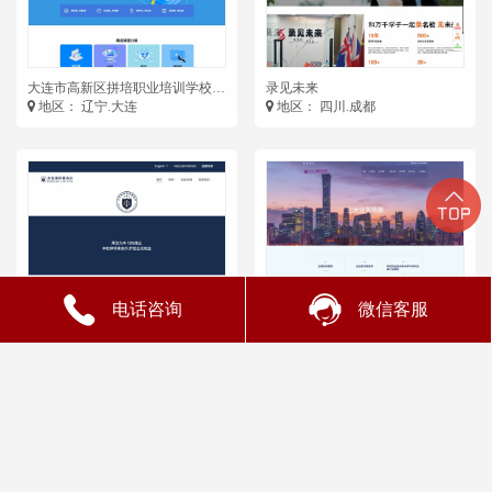
大连市高新区拼培职业培训学校有
录见未来
限公司
地区： 辽宁.大连
地区： 四川.成都
电话咨询
微信客服
北京本权律师事务所
王旭律师团队
地区： 北京
地区： 北京
担保交易
五星客服
退赔承诺
7×24小时售后支持