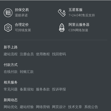
字体大小和位置都开始发生变化。实现方式：为
较考究，毕竟是统一色系的进行搭配，容易吧图
个父亲）；下面具体说下怎么操作作用的这个div
式
担保交易
不同的屏幕分辨率定义布局，相同的类名指定不
五星客服
标搞砸，但是却更具有简单抽象、易于接受等特
的position属性不能是默认值一般情况下，如果
退赔承诺
7×24小时售后支持
同样式代码（媒体查询），引入流式布局+弹性
性，有些设计会偏向于“线”的刻画，精准到位的
这个div需要定位的，可以选
布局。此外，还有一些其他布局方式，如自适应
设计会给人一种清新脱俗的感觉，另一种会比较
择“absolute”或“fixed”值；如果仅仅是配合z-
合理定价
阿里云服务器
布局（页面窗口发生变化时，网页元素宽度和字
倾向于“面”的设计，把握大局，给人大气的感
index使用，使z-index属性起作用，可以选
可持续发展
CDN网络加速
体大小不变，元素位置会变化）、流式布局（页
觉。这一类的纯色图标设计清新典雅，不少的界
择“relative”值。必须是亲兄弟间的div相互比较z-
面窗口发生变化时，网页的元素宽度会变化而布
面里都能够看到他们的踪迹，而且具有别具一格
index轴（需要是同一个父亲）龙生龙，凤生凤，
局时不变）、弹性布局（页面窗口发生变化时，
新手上路
的现代气息，更为人们所喜爱。设计上关键还是
老鼠儿子爱打洞，这个就是类似继承关系。举
网页的字体大小会变化）以及静态布局（网页的
细节设计。从前的实物化设计是追求细节上的相
建站流程
注册会员
使用教程
找回密码
例：两个小伙之间比较地位高低有两种情况，
元素和字体大小都固定，屏幕缩小时宽度出现滚
像，而扁平化图标主要是轮廓上的绘制让人感觉
A：如果他们是同一个父亲的儿子，这个两小伙
付款方式
动条）等。这些布局方式各有特点，适用于不同
简约，当然也不是没有细节，细节主要是体现在
谁实力强，谁的地位就高。B：如果两小伙的父
在线付款
转账汇款
的网站类型和用户需求。在选择网页布局时，设
轮廓线条的设计。绘制过程可以根据自己的洗好
亲不是同一个人，那么这两小伙的地位就是靠父
计师需要考虑多种因素，包括目标受众、网站目
和设计进行融合，每一笔越细致更会凸显精细和
亲之间的地位高低决定的。总结：如果是同一个
相关服务
的、内容优先级以及用户的浏览习惯等。同时，
典雅，虽然去繁的过程看起来很简单，但实际操
父级div里的子div相比较，哪个子div的z-index设
常见问题
备案须知
服务条款
投诉举报
布局不仅要考虑视觉效果的吸引力，还要确保网
作却不然，要取实物其中的精华和亮点，同时能
置的高，哪个就排在前面；如果是不同父级div里
页的可用性和可访问性，使所有用户都能顺畅地
够传达出准确的信息，这也是一个比较困难的过
的子div相比较，就是这两个父级div相比较，谁
新闻动态
访问和使用网站。
程。在一般的绘制基础上，应该懂得抓住事物的
的z-index设置的高，他们的父亲连同儿子地位都
网站优化
建站经验
网络营销
网页设计
技术文章
系统公告
关键点，运用几何秒回出相近的图形，当雏形出
高。（这两个子div是不好比较的，他们的高低由