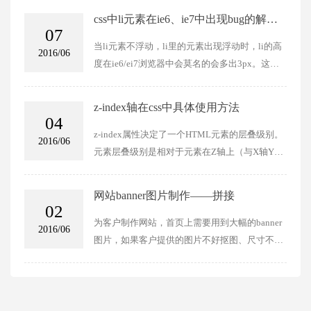
习惯和阅读习惯。2.分屏布局：特点：将屏幕划
一致，只是在设计的过程中更为精致，要在一个
css中li元素在ie6、ie7中出现bug的解决
分为两个或多个垂直或水平的区域，使用户可以
图标里面表达内容，也是让设计师头痛的一件
07
方法
同时关注到多个视觉元素。适用场景：适合展示
事，而扁平化设计比较注重是图标的简洁和表
当li元素不浮动，li里的元素出现浮动时，li的高
2016/06
两种相互关联或对比的产品、服务或选项，为用
达，而一些基本的设计方法除了能够简约之外，
度在ie6/ei7浏览器中会莫名的会多出3px。这里
户提供清晰的选择路径。3.单页布局：特点：所
很重要的一点是能够表达清晰，在理性和感性之
直接给出具体的解决方法：方法一：给li添加浮
有内容都在一个长页面中垂直排列，导航通过滚
间的表达出极简主义的精髓和魅力。有些人说扁
动方法二：把li设置成display:inline-block方法
z-index轴在css中具体使用方法
动鼠标完成。适用场景：适合那些希望提供直
平化图标就是实物的剪影，小编不否定也不肯
三：给li元素设置vertical-align值，此值可为top,
04
观、线性故事讲述的网站。设计感：这种布局简
定，毕竟它也不是单纯的剪影，而扁平化很重要
bottom, middle, text-top, text-bottom, middle, sub,
z-index属性决定了一个HTML元素的层叠级别。
2016/06
洁且具有设计感。4.全屏图像布局：特点：将超
的是线和面的应用，此外还有颜色的运用。扁平
super中的一项（推荐：在不改变原有样式的基础
元素层叠级别是相对于元素在Z轴上（与X轴Y轴
大背景图片放在整个屏幕上，具有强烈的视觉冲
化的图标大致分为纯粹的平面设计，折叠设计，
上添加，不影响其他任何代码）
相对照）的位置而言。一个更高的Z-index值意味
击力。适用场景：适合强调视觉影响力的网站，
轻质感设计等等，这一类的风格其实比较容易跟
着这个元素在叠层顺序中会更靠近顶部。这个层
网站banner图片制作——拼接
如摄影、旅游、艺术品展示等。用户体验：能够
一些传统的中国剪纸风格混淆，腾云建站认为这
叠顺序沿着垂直的线轴被呈现。原理性的东西就
02
确保突出关键信息，让用户沉浸式地浏览网站。
样混淆其实也是会出现的，毕竟很多情况下确实
不说了，网上搜索一大堆，具体讲下z-index属性
为客户制作网站，首页上需要用到大幅的banner
2016/06
5.卡片布局：特点：有利于组织杂乱的数据，让
有一点相似。正经的说大家都是平面的，对于扁
怎么使用。这个属性比较特别，并不是直接给div
图片，如果客户提供的图片不好抠图、尺寸不够
内容更易于浏览和互动。适用场景：广泛应用于
平化的图标实现，其实还有些流行使用二维或者
加个属性就能起作用的。需要满足2个条件：条
大，图片多张零碎；但是客户要求放在页面的，
社交媒体平台、新闻聚合网站和电子商务网站。
三维来表达装饰，组合起来的画风也是别有一番
件一：作用的这个div的position属性不能是默认
那么下面的方法和适合你。要领：图片清晰、图
例如，Pinterest就使用了卡片布局。6.响应式布
风味，但是更多的是要灵活运用颜色，把效果发
值（static默认值，没有定位）；条件二：必须是
片与图片之间的间隙相同、图片大小保持一致。
局：特点：页面窗口发生变化时，网页的元素和
挥到极致。例如纯色调的图标设计，这种图片比
亲兄弟间的div相互比较z-index轴（需要是同一
方法一：竖切方法二：斜切方法三：其他切割形