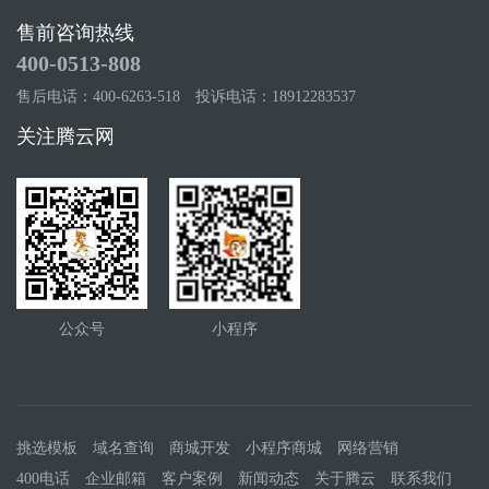
来之后，就可以根据自己的创造想法调整线条，
父div决定）
售前咨询热线
定型，对比调整，图形内部要讲究调整比例的结
400-0513-808
构。在制作的过程中应该注意轮廓、拐点、斜线
售后电话：400-6263-518
投诉电话：18912283537
等等的会不会有发虚的现象，出现这种情况都会
给人感觉不大好看，技术不过关的感觉，小编这
关注腾云网
里有一个小技巧：双层叠加，这种效果往往能够
避免一些发虚的感觉。新手一般很容易犯的一个
错误就是图标最后会变得模糊，如果发生这种情
况，首先要检查是不是因为使用了矢量绘制，这
是一个不良习惯，注意避免。
公众号
小程序
挑选模板
域名查询
商城开发
小程序商城
网络营销
400电话
企业邮箱
客户案例
新闻动态
关于腾云
联系我们