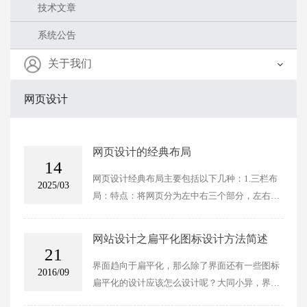
技术文章
系统公告
关于我们
网页设计
网页设计的经典布局
14
网页设计经典布局主要包括以下几种：1.三栏布
2025/03
局：特点：将网页分为左中右三个部分，左右两
侧通常是固定的侧边栏，中间是自适应的主内容
区。适用场景：适用于需要提供大量辅助信息的
网站设计之扁平化图标设计方法简述
网站，如新闻门户、购物网站等。例如，淘宝、
21
京东等电商网站就采用了这种布局。用户习惯：
界面趋向于扁平化，那么除了界面还有一些图标
2016/09
这种布局模仿了人们浏览网页时的视觉轨迹，将
扁平化的设计应该怎么设计呢？大同小异，界面
重要信息放在网页上方和左侧，符合用户的浏览
设计只是在整体上的设计，而图标设计上，风格