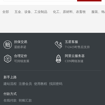
全部
五金、设备、工业制品
化工、原材料、农畜牧
服装、饰
担保交易
五星客服
退赔承诺
7×24小时售后支持
合理定价
阿里云服务器
可持续发展
CDN网络加速
新手上路
建站流程
注册会员
使用教程
找回密码
付款方式
在线付款
转账汇款