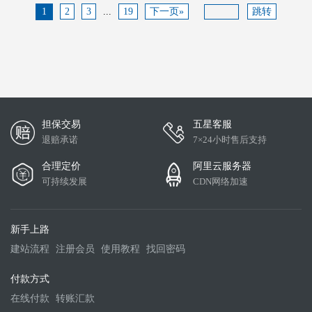
1
2
3
...
19
下一页»
跳转
担保交易
五星客服
退赔承诺
7×24小时售后支持
合理定价
阿里云服务器
可持续发展
CDN网络加速
新手上路
建站流程
注册会员
使用教程
找回密码
付款方式
在线付款
转账汇款